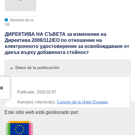
Derecho de la
UE
ДИРЕКТИВА НА СЪВЕТА за изменение на
Директива 2006/112/EО по отношение на
електронното удостоверение за освобождаване от
данък върху добавената стойност
Datos de la publicación
Publicado:
2025-02-07
Autor(es) colectivo(s):
Consejo de la Unión Europea
Oficina de Publicaciones de la
Este sitio web está gestionado por:
IMMC : ST 16628 2024 INIT