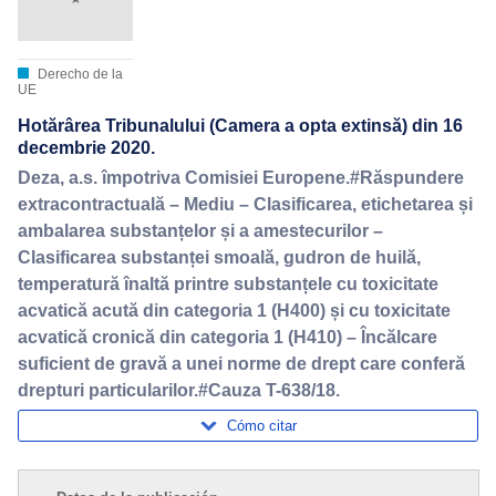
Derecho de la
UE
Hotărârea Tribunalului (Camera a opta extinsă) din 16
decembrie 2020.
Deza, a.s. împotriva Comisiei Europene.#Răspundere
extracontractuală – Mediu – Clasificarea, etichetarea și
ambalarea substanțelor și a amestecurilor –
Clasificarea substanței smoală, gudron de huilă,
temperatură înaltă printre substanțele cu toxicitate
acvatică acută din categoria 1 (H400) și cu toxicitate
acvatică cronică din categoria 1 (H410) – Încălcare
suficient de gravă a unei norme de drept care conferă
drepturi particularilor.#Cauza T-638/18.
Cómo citar