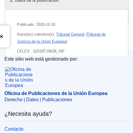
Datos de la publicación
Paquete
Publicado:
2020-12-16
Autor(es) colectivo(s):
Tribunal General
(
Tribunal de
Justicia de la Unión Europea
)
CELEX : 62018TJ0638_INF
Este sitio web está gestionado por:
ECLI : ECLI:EU:T:2020:627
Oficina de Publicaciones de la Unión Europea
Oficina de Publicaciones de la Unión Europea
Derecho | Datos | Publicaciones
¿Necesita ayuda?
Contacto