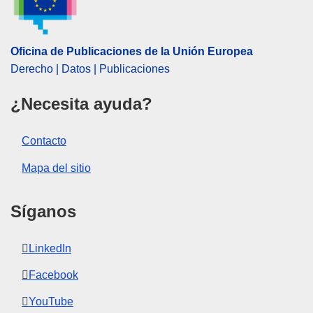
,
papel internacional de la UE
,
política exterior y de
seguridad común
CELEX : 52020JC0006
Oficina de Publicaciones de la Unión Europea
IMMC : JOIN(2020)6 final
Derecho | Datos | Publicaciones
COMNAT : JOIN_2020_0006_FIN
¿Necesita ayuda?
Contacto
Mapa del sitio
Síganos
LinkedIn
Facebook
YouTube