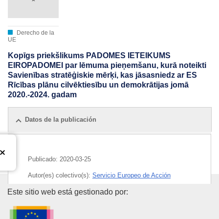
Derecho de la
UE
Kopīgs priekšlikums PADOMES IETEIKUMS
EIROPADOMEI par lēmuma pieņemšanu, kurā noteikti
Savienības stratēģiskie mērķi, kas jāsasniedz ar ES
Rīcības plānu cilvēktiesību un demokrātijas jomā
2020.-2024. gadam
Datos de la publicación
Publicado:
2020-03-25
Autor(es) colectivo(s):
Servicio Europeo de Acción
Exterior
,
Comisión Europea
Oficina de Publicaciones de la
Este sitio web está gestionado por:
Tema:
acción de la UE
,
democracia
,
derechos humanos