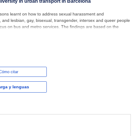
versity in urban transport in Barcelona
essons learnt on how to address sexual harassment and
, and lesbian, gay, bisexual, transgender, intersex and queer people
ocus on bus and metro services. The findings are based on the
sports Metropolitans de Barcelona (TMB) by EIB Advisory and
Cómo citar
rga y lenguas