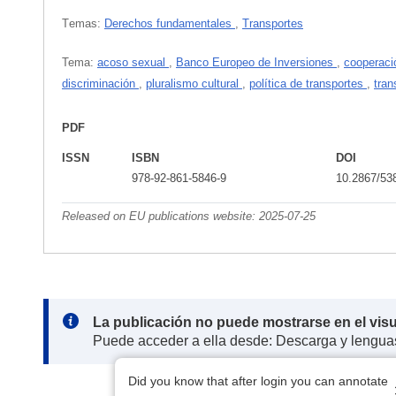
Тemas:
Derechos fundamentales
,
Transportes
Tema:
acoso sexual
,
Banco Europeo de Inversiones
,
cooperaci
discriminación
,
pluralismo cultural
,
política de transportes
,
tran
PDF
ISSN
ISBN
DOI
978-92-861-5846-9
10.2867/53
Released on EU publications website:
2025-07-25
Note:
La publicación no puede mostrarse en el vis
Puede acceder a ella desde: Descarga y lengua
Did you know that after login you can annotate