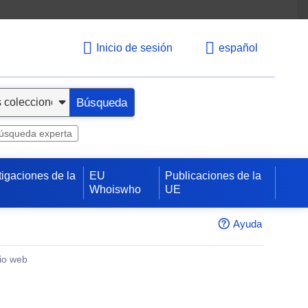
Inicio de sesión
español
Búsqueda
úsqueda experta
tigaciones de la
EU
Publicaciones de la
Whoiswho
UE
Ayuda
tio web