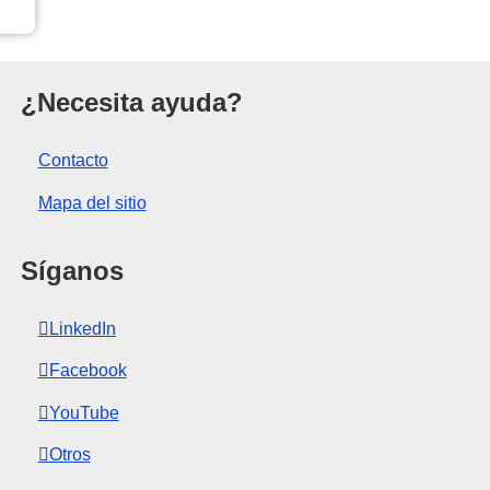
a Unión Europea
¿Necesita ayuda?
Contacto
Mapa del sitio
Síganos
LinkedIn
Facebook
YouTube
Otros