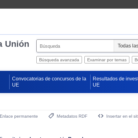
a Unión
S
e
l
Búsqueda avanzada
Examinar por temas
B
e
c
Convocatorias de concursos de la
Resultados de inves
t
UE
UE
Enlace permanente
Metadatos RDF
Insertar en el si
(Abre una nueva ventana)