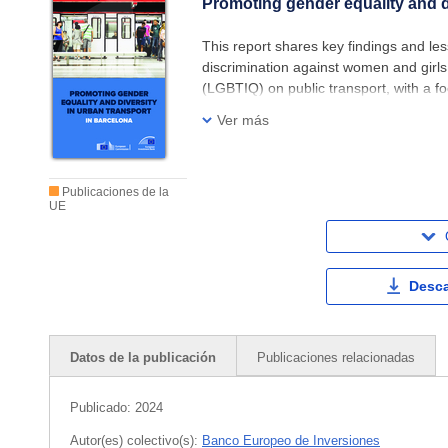
Promoting gender equality and di
This report shares key findings and l
discrimination against women and girls
(LGBTIQ) on public transport, with a f
technical assistance provided to Tran
Ver más
Publicaciones de la
UE
Desca
Datos de la publicación
Publicaciones relacionadas
Publicado:
2024
Autor(es) colectivo(s):
Banco Europeo de Inversiones