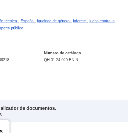
ón técnica
,
España
,
igualdad de género
,
informe
,
lucha contra la
sporte público
Número de catálogo
86218
QH-01-24-029-EN-N
ualizador de documentos.
s