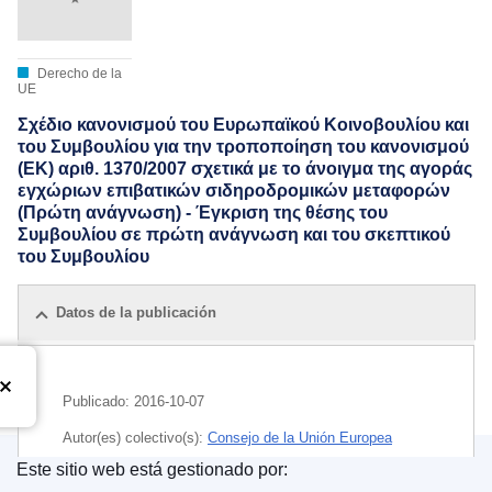
Derecho de la
UE
Σχέδιο κανονισμού του Ευρωπαϊκού Κοινοβουλίου και
του Συμβουλίου για την τροποποίηση του κανονισμού
(ΕΚ) αριθ. 1370/2007 σχετικά με το άνοιγμα της αγοράς
εγχώριων επιβατικών σιδηροδρομικών μεταφορών
(Πρώτη ανάγνωση) - Έγκριση της θέσης του
Συμβουλίου σε πρώτη ανάγνωση και του σκεπτικού
του Συμβουλίου
Datos de la publicación
Publicado:
2016-10-07
Autor(es) colectivo(s):
Consejo de la Unión Europea
Este sitio web está gestionado por:
IMMC : ST 12859 2016 INIT