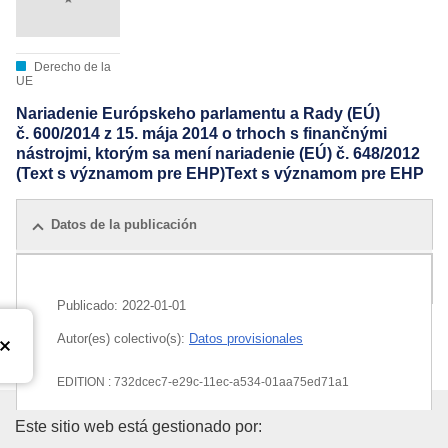
Derecho de la
UE
Nariadenie Európskeho parlamentu a Rady (EÚ)
č. 600/2014 z 15. mája 2014 o trhoch s finančnými
nástrojmi, ktorým sa mení nariadenie (EÚ) č. 648/2012
(Text s významom pre EHP)Text s významom pre EHP
Datos de la publicación
Todas las ediciones
Publicado:
2022-01-01
Autor(es) colectivo(s):
Datos provisionales
EDITION : 732dcec7-e29c-11ec-a534-01aa75ed71a1
Oficina de Publicaciones de la
EDITION : 144a8bc7-fc6c-11ec-b94a-01aa75ed71a1
Este sitio web está gestionado por: