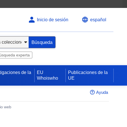
Inicio de sesión
español
Búsqueda
úsqueda experta
tigaciones de la
EU
Publicaciones de la
Whoiswho
UE
Ayuda
tio web