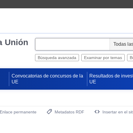
a Unión
S
e
l
Búsqueda avanzada
Examinar por temas
B
e
c
Convocatorias de concursos de la
Resultados de inves
t
UE
UE
Enlace permanente
Metadatos RDF
Insertar en el si
(Abre una nueva ventana)