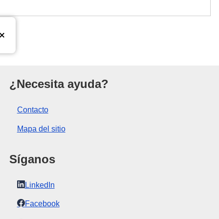
a Unión Europea
¿Necesita ayuda?
Contacto
Mapa del sitio
Síganos
LinkedIn
Facebook