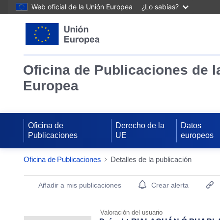
Web oficial de la Unión Europea
¿Lo sabías?
Oficina de Publicaciones de l
Europea
Oficina de
Derecho de la
Datos
Publicaciones
UE
europeos
Oficina de Publicaciones
Detalles de la publicación
Publication Detail Actions Portlet
Añadir a mis publicaciones
Crear alerta
Valoración del usuario