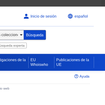
Inicio de sesión
español
Búsqueda
úsqueda experta
tigaciones de la
EU
Publicaciones de la
Whoiswho
UE
Ayuda
tio web