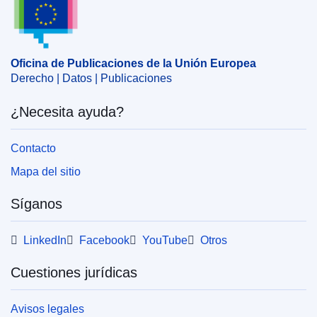
concentraciones
,
distribuidor comercial
,
sociedad de
inversión
,
telecomunicación
CELEX : 52018M8821
Oficina de Publicaciones de la Unión Europea
OJ : JOC_2018_077_R_0006
Derecho | Datos | Publicaciones
¿Necesita ayuda?
Contacto
Mapa del sitio
Síganos
LinkedIn
Facebook
YouTube
Otros
Cuestiones jurídicas
Avisos legales