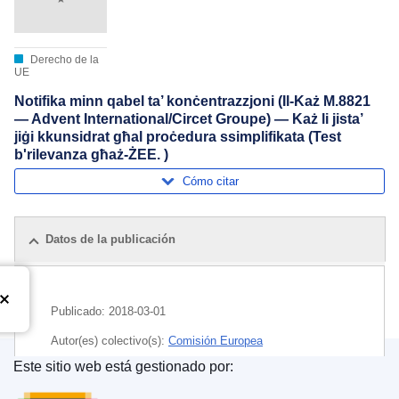
Derecho de la
UE
Notifika minn qabel ta’ konċentrazzjoni (Il-Każ M.8821
— Advent International/Circet Groupe) — Każ li jista’
jiġi kkunsidrat għal proċedura ssimplifikata (Test
b'rilevanza għaż-ŻEE. )
Cómo citar
Datos de la publicación
Publicado:
2018-03-01
Autor(es) colectivo(s):
Comisión Europea
Este sitio web está gestionado por:
Tema:
concentración económica
,
control de
Oficina de Publicaciones de la Unión Europea