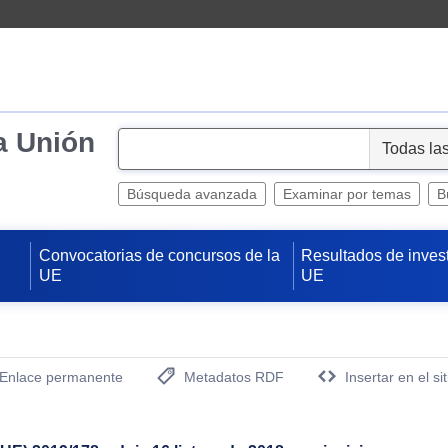
a Unión
S
e
l
Búsqueda avanzada
Examinar por temas
B
e
c
Convocatorias de concursos de la
Resultados de inves
t
UE
UE
Enlace permanente
Metadatos RDF
Insertar en el si
(Abre una nueva ventana)