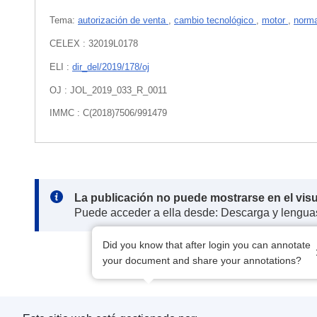
Tema:
autorización de venta
,
cambio tecnológico
,
motor
,
norma
CELEX : 32019L0178
ELI :
dir_del/2019/178/oj
OJ : JOL_2019_033_R_0011
IMMC : C(2018)7506/991479
Note:
La publicación no puede mostrarse en el vis
Puede acceder a ella desde: Descarga y lengua
Did you know that after login you can annotate
your document and share your annotations?