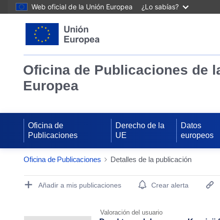
Web oficial de la Unión Europea
¿Lo sabías?
Oficina de Publicaciones de l
Europea
Oficina de
Derecho de la
Datos
Publicaciones
UE
europeos
Oficina de Publicaciones
Detalles de la publicación
Publication Detail Actions Portlet
Añadir a mis publicaciones
Crear alerta
Valoración del usuario