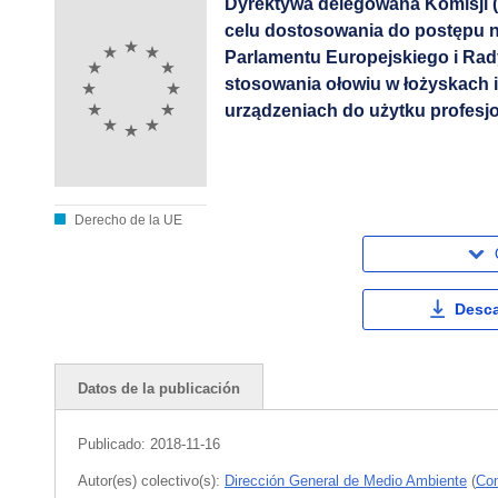
Dyrektywa delegowana Komisji (U
celu dostosowania do postępu n
Parlamentu Europejskiego i Rad
stosowania ołowiu w łożyskach 
urządzeniach do użytku profesj
Derecho de la UE
Desca
Datos de la publicación
Publicado:
2018-11-16
Autor(es) colectivo(s):
Dirección General de Medio Ambiente
(
Com