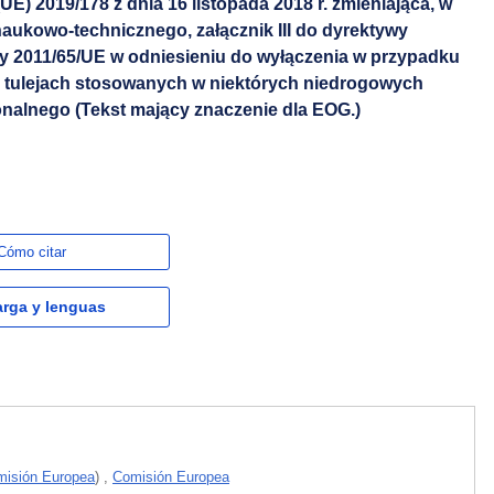
E) 2019/178 z dnia 16 listopada 2018 r. zmieniająca, w
aukowo-technicznego, załącznik III do dyrektywy
y 2011/65/UE w odniesieniu do wyłączenia w przypadku
i tulejach stosowanych w niektórych niedrogowych
onalnego (Tekst mający znaczenie dla EOG.)
Cómo citar
rga y lenguas
isión Europea
)
,
Comisión Europea