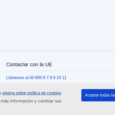
Contactar con la UE
Llámenos al 00 800 6 7 8 9 10 11
Utilice otras opciones telefónicas
ra
página sobre política de cookies
Escríbanos a través del formulario de contacto
Aceptar todas la
er más información y cambiar sus
Venga a conocernos a una de las oficinas de la UE