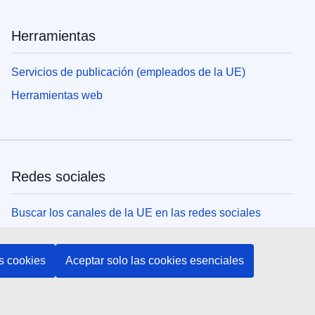
Herramientas
Servicios de publicación (empleados de la UE)
Herramientas web
Redes sociales
Buscar los canales de la UE en las redes sociales
Instituciones y organismos de la UE
s cookies
Aceptar solo las cookies esenciales
Buscar todas las instituciones y órganos de la UE