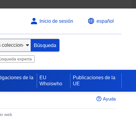
Inicio de sesión
español
Búsqueda
úsqueda experta
tigaciones de la
EU
Publicaciones de la
Whoiswho
UE
Ayuda
tio web