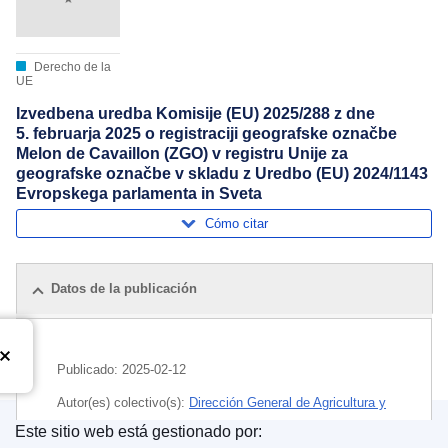
Derecho de la
UE
Izvedbena uredba Komisije (EU) 2025/288 z dne
5. februarja 2025 o registraciji geografske označbe
Melon de Cavaillon (ZGO) v registru Unije za
geografske označbe v skladu z Uredbo (EU) 2024/1143
Evropskega parlamenta in Sveta
Cómo citar
Datos de la publicación
Publicado:
2025-02-12
Autor(es) colectivo(s):
Dirección General de Agricultura y
Desarrollo Rural
(
Comisión Europea
)
,
Comisión Europea
Este sitio web está gestionado por: