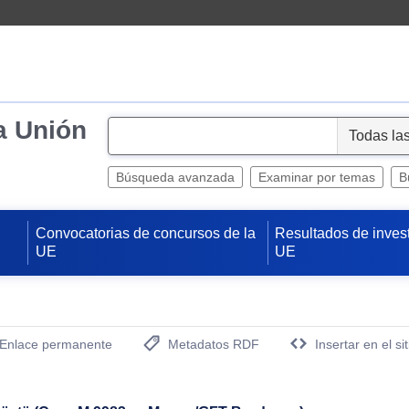
a Unión
S
e
l
Búsqueda avanzada
Examinar por temas
B
e
c
Convocatorias de concursos de la
Resultados de inves
t
UE
UE
Enlace permanente
Metadatos RDF
Insertar en el si
(Abre una nueva ventana)