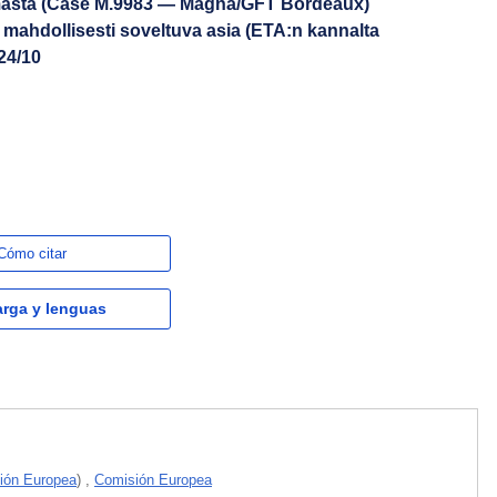
ymästä (Case M.9983 — Magna/GFT Bordeaux)
 mahdollisesti soveltuva asia (ETA:n kannalta
424/10
Cómo citar
rga y lenguas
ión Europea
)
,
Comisión Europea