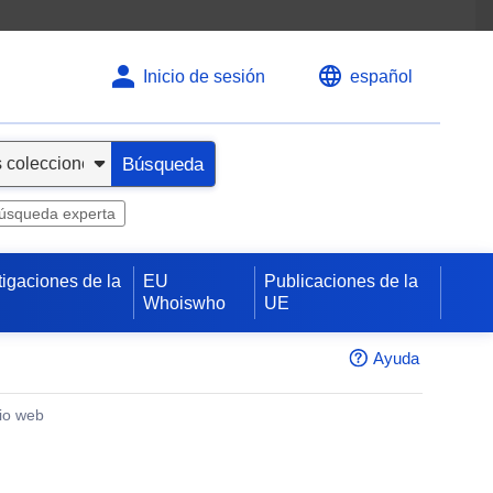
Inicio de sesión
español
Búsqueda
úsqueda experta
tigaciones de la
EU
Publicaciones de la
Whoiswho
UE
Ayuda
tio web