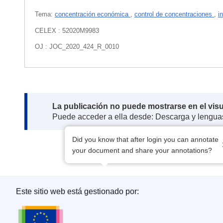
Tema:
concentración económica
,
control de concentraciones
,
i
CELEX : 52020M9983
OJ : JOC_2020_424_R_0010
Note:
La publicación no puede mostrarse en el vis
Puede acceder a ella desde: Descarga y lengua
Did you know that after login you can annotate
your document and share your annotations?
Este sitio web está gestionado por:
Oficina de Publicaciones de la Unión Europea