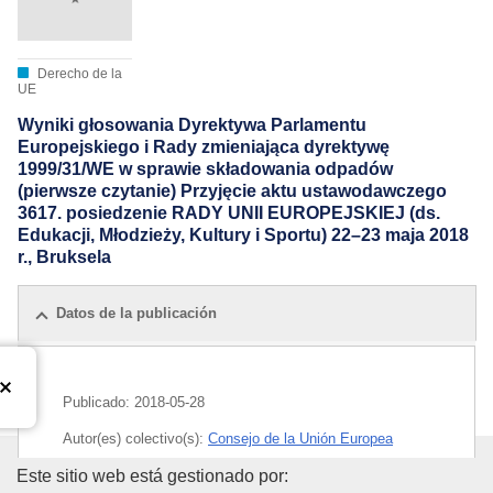
Derecho de la
UE
Wyniki głosowania Dyrektywa Parlamentu
Europejskiego i Rady zmieniająca dyrektywę
1999/31/WE w sprawie składowania odpadów
(pierwsze czytanie) Przyjęcie aktu ustawodawczego
3617. posiedzenie RADY UNII EUROPEJSKIEJ (ds.
Edukacji, Młodzieży, Kultury i Sportu) 22–23 maja 2018
r., Bruksela
Datos de la publicación
Publicado:
2018-05-28
Autor(es) colectivo(s):
Consejo de la Unión Europea
Oficina de Publicaciones de la
Este sitio web está gestionado por:
IMMC : ST 9338 2018 INIT