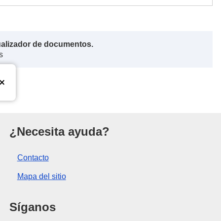
ualizador de documentos.
s
a Unión Europea
¿Necesita ayuda?
Contacto
Mapa del sitio
Síganos