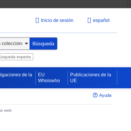
Inicio de sesión
español
Búsqueda
úsqueda experta
tigaciones de la
EU
Publicaciones de la
Whoiswho
UE
Ayuda
tio web