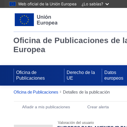
Web oficial de la Unión Europea
¿Lo sabías?
Oficina de Publicaciones de l
Europea
Oficina de
Derecho de la
Datos
Publicaciones
UE
europeos
Oficina de Publicaciones
Detalles de la publicación
Publication Detail Actions Portlet
Añadir a mis publicaciones
Crear alerta
Valoración del usuario