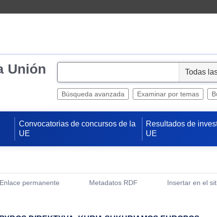
a Unión
S
e
l
Búsqueda avanzada
Examinar por temas
B
e
c
Convocatorias de concursos de la
Resultados de inves
t
UE
UE
Enlace permanente
Metadatos RDF
Insertar en el si
(Abre una nueva ventana)