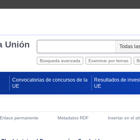
a Unión
S
e
l
Búsqueda avanzada
Examinar por temas
B
e
c
Convocatorias de concursos de la
Resultados de inves
t
UE
UE
Enlace permanente
Metadatos RDF
Insertar en el si
(Abre una nueva ventana)