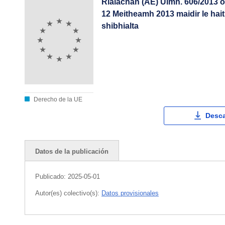
Rialachán (AE) Uimh. 606/2013 
12 Meitheamh 2013 maidir le hait
shibhialta
Derecho de la UE
Desca
Datos de la publicación
Publicado:
2025-05-01
Autor(es) colectivo(s):
Datos provisionales