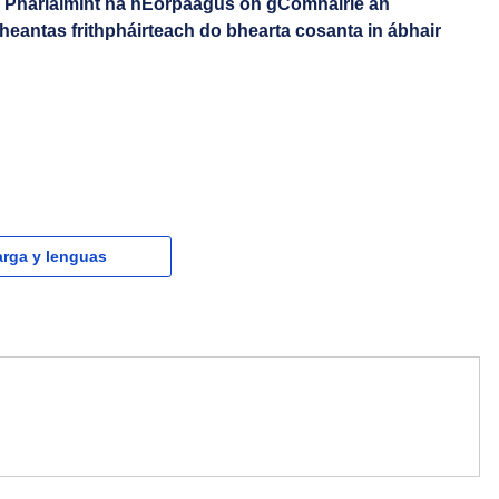
ó Pharlaimint na hEorpaagus ón gComhairle an
heantas frithpháirteach do bhearta cosanta in ábhair
rga y lenguas