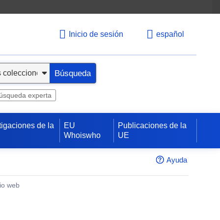
Inicio de sesión
español
Búsqueda
úsqueda experta
tigaciones de la
EU
Publicaciones de la
Whoiswho
UE
Ayuda
tio web