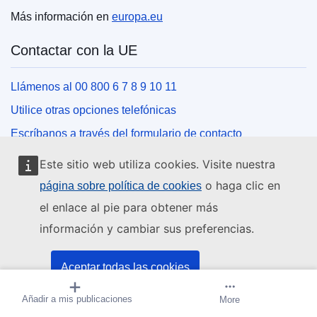
Más información en
europa.eu
Contactar con la UE
Llámenos al 00 800 6 7 8 9 10 11
Utilice otras opciones telefónicas
Escríbanos a través del formulario de contacto
Venga a conocernos a una de las oficinas de la UE
Este sitio web utiliza cookies. Visite nuestra
o haga clic en
página sobre política de cookies
Redes sociales
el enlace al pie para obtener más
información y cambiar sus preferencias.
Buscar los canales de la UE en las redes sociales
Instituciones y organismos de la UE
Aceptar todas las cookies
Añadir a mis publicaciones
Crear alerta
More
Aceptar solo las cookies esenciales
Buscar todas las instituciones y órganos de la UE