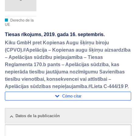
Derecho de la
UE
Tiesas rīkojums, 2019. gada 16. septembris.
Kiku GmbH pret Kopienas Augu šķirņu biroju
(CPVO).#Apelācija – Kopienas augu šķirņu aizsardzība
– Apelācijas sūdzību pieļaujamība – Tiesas
Reglamenta 170.b pants – Apelācijas sūdzība, kas
nepierāda tiesību jautājuma nozīmīgumu Savienības
tiesību vienotībai, konsekvencei vai attīstībai –
Apelācijas sūdzības nepieļaujamība.#Lieta C-444/19 P.
Cómo citar
Datos de la publicación
Paquete