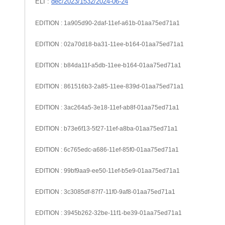
ELI :
dec/2023/1532/2024-06-24
EDITION : 1a905d90-2daf-11ef-a61b-01aa75ed71a1
EDITION : 02a70d18-ba31-11ee-b164-01aa75ed71a1
EDITION : b84da11f-a5db-11ee-b164-01aa75ed71a1
EDITION : 861516b3-2a85-11ee-839d-01aa75ed71a1
EDITION : 3ac264a5-3e18-11ef-ab8f-01aa75ed71a1
EDITION : b73e6f13-5f27-11ef-a8ba-01aa75ed71a1
EDITION : 6c765edc-a686-11ef-85f0-01aa75ed71a1
EDITION : 99bf9aa9-ee50-11ef-b5e9-01aa75ed71a1
EDITION : 3c3085df-87f7-11f0-9af8-01aa75ed71a1
EDITION : 3945b262-32be-11f1-be39-01aa75ed71a1