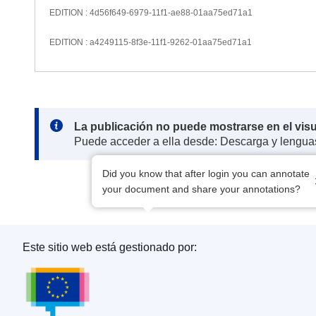
EDITION : 4d56f649-6979-11f1-ae88-01aa75ed71a1
EDITION : a4249115-8f3e-11f1-9262-01aa75ed71a1
Note:
La publicación no puede mostrarse en el vis
Puede acceder a ella desde: Descarga y lengua
Did you know that after login you can annotate
your document and share your annotations?
Este sitio web está gestionado por:
Oficina de Publicaciones de la Unión Europea