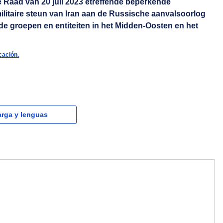
 Raad van 20 juli 2023 etreffende beperkende
militaire steun van Iran aan de Russische aanvalsoorlog
e groepen en entiteiten in het Midden-Oosten en het
cación.
rga y lenguas