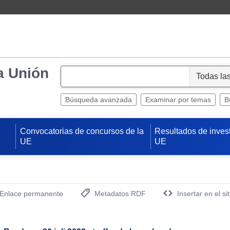
a Unión
S
e
l
Búsqueda avanzada
Examinar por temas
B
e
c
Convocatorias de concursos de la
Resultados de inves
t
UE
UE
Enlace permanente
Metadatos RDF
Insertar en el si
(Abre una nueva ventana)