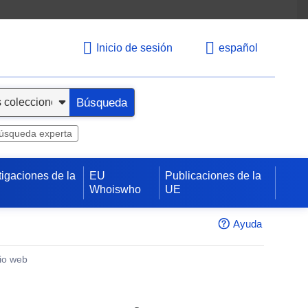
Inicio de sesión
español
Búsqueda
úsqueda experta
tigaciones de la
EU
Publicaciones de la
Whoiswho
UE
Ayuda
tio web