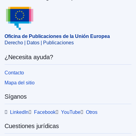
Oficina de Publicaciones de la Unión Europea
EDITION : d0f61d16-6292-11ec-a033-01aa75ed71a1
EDITION : 7c47496b-9ff2-11ea-9d2d-01aa75ed71a1
Oficina de Publicaciones de la Unión Europea
Derecho | Datos | Publicaciones
¿Necesita ayuda?
Contacto
Mapa del sitio
Síganos
LinkedIn
Facebook
YouTube
Otros
Cuestiones jurídicas