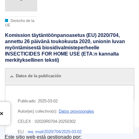
Derecho de la
UE
Komission täytäntöönpanoasetus (EU) 2020/704,
annettu 26 päivänä toukokuuta 2020, unionin luvan
myöntämisestä biosidivalmisteperheelle
INSECTICIDES FOR HOME USE (ETA:n kannalta
merkityksellinen teksti)
Datos de la publicación
Todas las ediciones
Publicado:
2025-03-02
Autor(es) colectivo(s):
Datos provisionales
CELEX : 02020R0704-20250302
ELI :
reg_impl/2020/704/2025-03-02
Este sitio web está gestionado por: