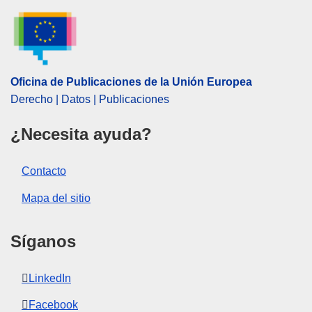
Tema:
ayuda pública
,
control de las ayudas públicas
,
Francia
,
pesca marítima
CELEX : 52025AS116934
ELI :
C/2025/1487/oj
Oficina de Publicaciones de la Unión Europea
Derecho | Datos | Publicaciones
OJ : C_202501487
IMMC : C(2025)673/3960808
¿Necesita ayuda?
pdfa2a
Contacto
Mostrar la serie completa
Mapa del sitio
Síganos
LinkedIn
Facebook