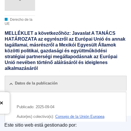
Derecho de la
UE
MELLÉKLET a következőhöz: Javaslat A TANÁCS
HATÁROZATA az egyrészről az Európai Unió és annak
tagállamai, másrészről a Mexikói Egyesült Államok
közötti politikai, gazdasági és együttműködési
stratégiai partnerségi megállapodásnak az Európai
Unió nevében történő aláírásáról és ideiglenes
alkalmazásáról
Datos de la publicación
Publicado:
2025-09-04
Autor(es) colectivo(s):
Consejo de la Unión Europea
Este sitio web está gestionado por:
IMMC : ST 12460 2025 ADD 2