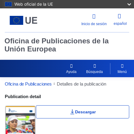
Web oficial de la UE
español
Inicio de sesión
Oficina de Publicaciones de la
Unión Europea
Ayuda
Búsqueda
Menú
Oficina de Publicaciones
Detalles de la publicación
Publication Detail Actions Portlet
Publication detail
Descargar