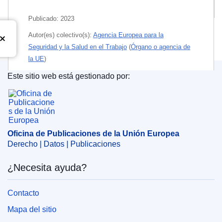
Publicaciones relacionadas
Publicado:
2023
Autor(es) colectivo(s):
Agencia Europea para la
Seguridad y la Salud en el Trabajo
(
Órgano o agencia de
la UE
)
Este sitio web está gestionado por:
Тemas:
Salud y seguridad de los trabajadores
Oficina de Publicaciones de la Unión Europea
Tema:
cultura organizativa
,
Derecho del trabajo
,
humanización del trabajo
,
innovación
,
lugar de trabajo
,
nueva forma de empleo
,
pequeña y mediana empresa
,
Oficina de Publicaciones de la Unión Europea
programa de investigación
,
seguridad en el trabajo
Derecho | Datos | Publicaciones
PDF
¿Necesita ayuda?
Impreso
Contacto
Mapa del sitio
Released on EU publications website:
2023-12-11