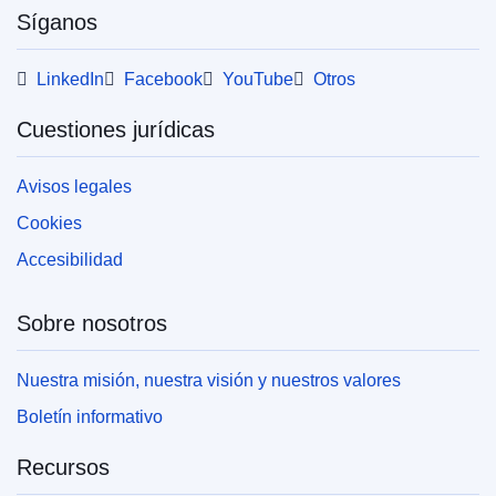
Síganos
La presente publicación está disponible para
LinkedIn
Facebook
YouTube
Otros
su descarga en formato web (PDF) y en
formato de calidad de impresión (PDF/X). Para
Cuestiones jurídicas
más información sobre cómo imprimir su
propia copia de las publicaciones de la UE,
consulte nuestra sección de
preguntas
Avisos legales
frecuentes.
Cookies
Accesibilidad
Sobre nosotros
Nuestra misión, nuestra visión y nuestros valores
Boletín informativo
Recursos