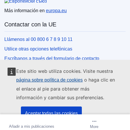
Más información en
europa.eu
Contactar con la UE
Llámenos al 00 800 6 7 8 9 10 11
Utilice otras opciones telefónicas
Escríbanos a través del formulario de contacto
Venga a conocernos a una de las oficinas de la UE
Este sitio web utiliza cookies. Visite nuestra
o haga clic en
página sobre política de cookies
Redes sociales
el enlace al pie para obtener más
información y cambiar sus preferencias.
Buscar los canales de la UE en las redes sociales
Instituciones y organismos de la UE
Aceptar todas las cookies
Añadir a mis publicaciones
Crear alerta
More
Aceptar solo las cookies esenciales
Buscar todas las instituciones y órganos de la UE