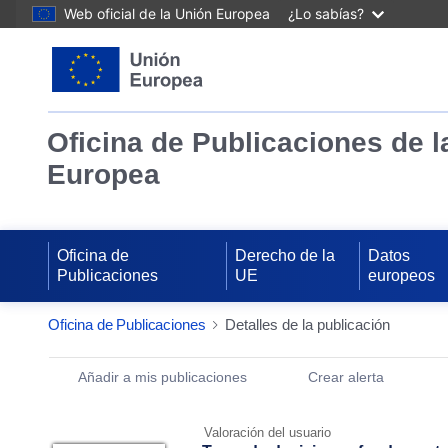
Web oficial de la Unión Europea
¿Lo sabías?
Oficina de Publicaciones de l
Europea
Oficina de
Derecho de la
Datos
Publicaciones
UE
europeos
Oficina de Publicaciones
Detalles de la publicación
Publication Detail Actions Portlet
Añadir a mis publicaciones
Crear alerta
Valoración del usuario