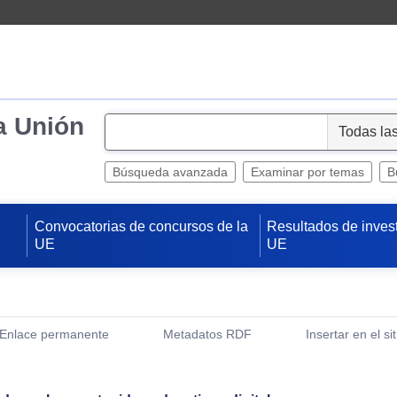
a Unión
S
e
l
Búsqueda avanzada
Examinar por temas
B
e
c
Convocatorias de concursos de la
Resultados de inves
t
UE
UE
Enlace permanente
Metadatos RDF
Insertar en el si
(Abre una nueva ventana)