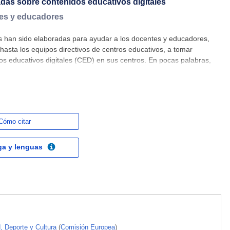
as sobre contenidos educativos digitales
tes y educadores
ces han sido elaboradas para ayudar a los docentes y educadores,
hasta los equipos directivos de centros educativos, a tomar
dos educativos digitales (CED) en sus centros. En pocas palabras,
 en formato digital. Puede ser desde un vídeo o un
Cómo citar
ga y lenguas
, Deporte y Cultura
(
Comisión Europea
)