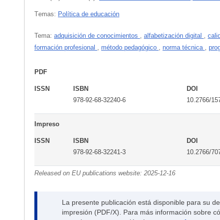
Тemas:
Política de educación
Tema:
adquisición de conocimientos
,
alfabetización digital
,
cal
formación profesional
,
método pedagógico
,
norma técnica
,
pro
PDF
ISSN
ISBN
DOI
978-92-68-32240-6
10.2766/15
Impreso
ISSN
ISBN
DOI
978-92-68-32241-3
10.2766/70
Released on EU publications website:
2025-12-16
La presente publicación está disponible para su d
impresión (PDF/X). Para más información sobre cóm