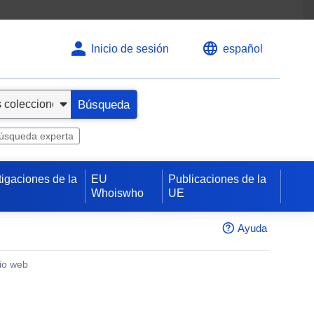
Inicio de sesión
español
Búsqueda
úsqueda experta
tigaciones de la
EU
Publicaciones de la
Whoiswho
UE
Ayuda
tio web