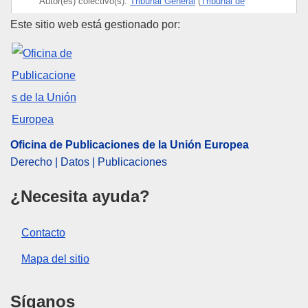
Autor(es) colectivo(s):
Tribunal General
(
Tribunal de
Justicia de la Unión Europea
)
Oficina de Publicaciones de la
Este sitio web está gestionado por:
Tema:
Derecho de marcas
,
marca de la UE
,
marca
registrada
,
peluquería y belleza
,
producto cosmético
CELEX : 62021TA0610
OJ : JOC_2023_015_R_0050
IMMC : ARR-T-0610-2021
Oficina de Publicaciones de la Unión Europea
Derecho | Datos | Publicaciones
¿Necesita ayuda?
Contacto
Mapa del sitio
Síganos