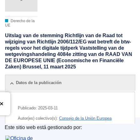
Derecho de la
UE
Uitslag van de stemming Richtlijn van de Raad tot
wijziging van Richtlijn 2006/112/EG wat betreft de btw-
regels voor het digitale tijdperk Vaststelling van de
wetgevingshandeling 4084e zitting van de RAAD VAN
DE EUROPESE UNIE (Economische en Financiële
Zaken) Brussel, 11 maart 2025
Datos de la publicación
Publicado:
2025-03-11
Autor(es) colectivo(s):
Consejo de la Unión Europea
Este sitio web está gestionado por:
IMMC : ST 7002 2025 INIT
Oficina de Publicaciones de la Unión Europea