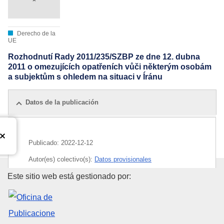
Derecho de la
UE
Rozhodnutí Rady 2011/235/SZBP ze dne 12. dubna
2011 o omezujících opatřeních vůči některým osobám
a subjektům s ohledem na situaci v Íránu
Datos de la publicación
Publicado:
2022-12-12
Autor(es) colectivo(s):
Datos provisionales
Oficina de Publicaciones de la
Este sitio web está gestionado por: