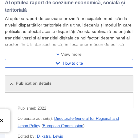
Al optulea raport de coeziune economică, socială și
teritorială
Al optulea raport de coeziune prezintă principalele modificări la
nivelul disparităților teritoriale din ultimul deceniu și modul în care
politicile au afectat aceste disparități. Acesta subliniază potențialul
tranziției verzi și al tranziției digitale ca noi factori determinanți ai
creșterii în UE, dar susține că, în lipsa unor măsuri de politică
adecvate, pot apărea noi disparități economice,
View more
How to cite
Publication details
Related publications
Published:
2022
Corporate author(s):
Directorate-General for Regional and
Urban Policy
(
European Commission
)
Edited by:
Dijkstra, Lewis
;