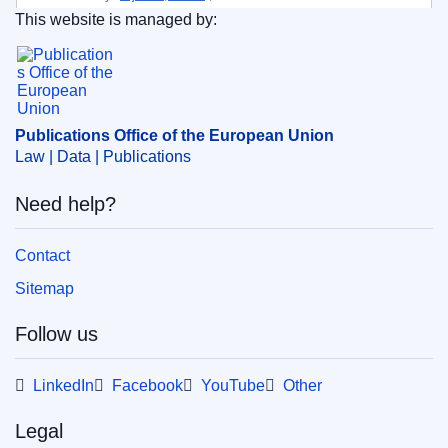
This website is managed by:
Themes:
Regional policy and regional economies
Publications Office of the European Union.
Subject:
digital transformation
,
economic and social
cohesion
,
economic growth
,
EU investment
,
EU
regional policy
,
green economy
,
regional disparity
,
Publications Office of the European Union
report
Law | Data | Publications
Need help?
PDF
Paper
Contact
Sitemap
Released on EU publications website:
2022-04-11
Follow us
Show all issues in this serial
LinkedIn
Facebook
YouTube
Other
This publication is available for download in
Legal
web format (PDF) and in print-quality format