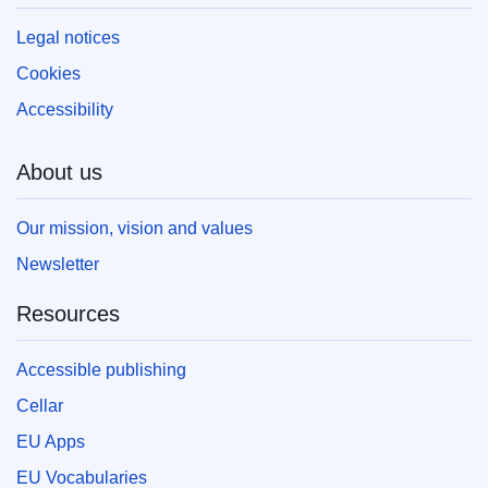
(PDF/X). For more information on how to print
your own copy of EU publications, please refer
Legal notices
to our
FAQ section.
Cookies
Accessibility
About us
Our mission, vision and values
Newsletter
Resources
Accessible publishing
Cellar
EU Apps
EU Vocabularies