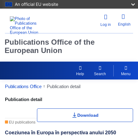
An official EU website
English
Log in
Publications Office of the
European Union
Help
Search
Menu
Publications Office
Publication detail
Publication Detail Actions Portlet
Publication detail
Download
EU publications
Coeziunea în Europa în perspectiva anului 2050