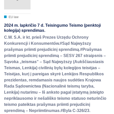
EU law
2024 m. lapkričio 7 d. Teisingumo Teismo (penktoji
kolegija) sprendimas.
C.W. S.A. ir kt. prieš Prezes Urzędu Ochrony
Konkurencji i Konsumentów.#Sąd Najwyższy
prašymas priimti prejudicinį sprendimą.#Prašymas
priimti prejudicinį sprendimą – SESV 267 straipsnis –
Sąvoka „teismas“ – Sąd Najwyższy (Aukščiausiasis
Teismas, Lenkija) civilinių bylų kolegijos teisėjas –
Teisėjas, kurį į pareigas skyrė Lenkijos Respublikos
prezidentas, remdamasis naujos sudėties Krajowa
Rada Sądownictwa (Nacionalinė teismų taryba,
Lenkija) nutarimu – Iš anksto pagal įstatymą įsteigto
nepriklausomo ir nešališko teismo statuso neturinčio
teismo pateiktas prašymas priimti prejudicinį
sprendimą – Nepriimtinumas.#Byla C-326/23.