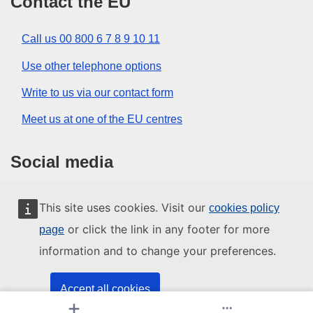
Contact the EU
Call us 00 800 6 7 8 9 10 11
Use other telephone options
Write to us via our contact form
Meet us at one of the EU centres
Social media
Search for EU social media channels
This site uses cookies. Visit our
cookies policy
or click the link in any footer for more
page
EU institutions and bodies
information and to change your preferences.
Search all EU institutions and bodies
Accept all cookies