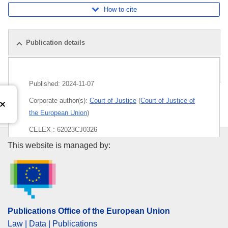
How to cite
Publication details
Pack
Published:
2024-11-07
Corporate author(s):
Court of Justice
(
Court of Justice of
the European Union
)
CELEX : 62023CJ0326
Publications Office of the Euro
This website is managed by:
ECLI : ECLI:EU:C:2024:940
Publications Office of the European Union
Law | Data | Publications