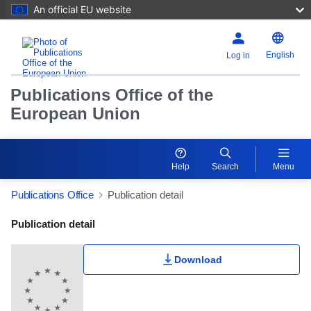
An official EU website
English
Log in
Publications Office of the
European Union
Help
Search
Menu
Publications Office
Publication detail
Publication Detail Actions Portlet
Publication detail
Download