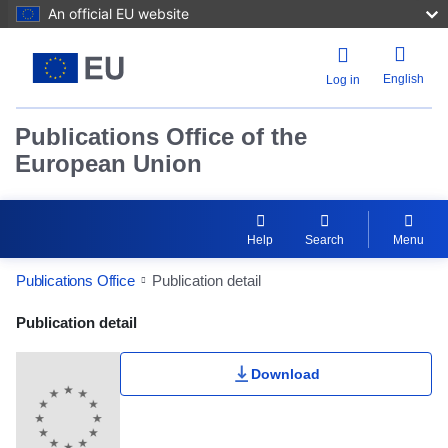
An official EU website
English
Log in
Publications Office of the
European Union
Help
Search
Menu
Publications Office
Publication detail
Publication Detail Actions Portlet
Publication detail
Download