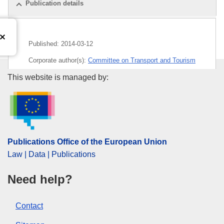
Publication details
Published:
2014-03-12
Corporate author(s):
Committee on Transport and Tourism
(
EP Committee
)
,
European Parliament
Publications Office of the Euro
This website is managed by:
Subject:
air space
,
air traffic
,
airport
,
civil aviation
,
European Aviation Safety Agency
CELEX : 52014AP0221
OJ : JOC_2017_378_R_0062
Publications Office of the European Union
Law | Data | Publications
IMMC : P7_TA(2014)0221
Need help?
Contact