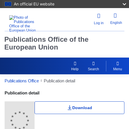
An official EU website
English
Log in
Publications Office of the
European Union
Help
Search
Menu
Publications Office
Publication detail
Publication Detail Actions Portlet
Publication detail
Download