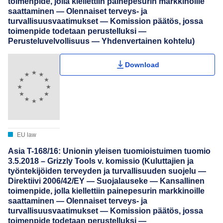
toimenpide, jolla kiellettiin painepesurin markkinoille
saattaminen — Olennaiset terveys- ja
turvallisuusvaatimukset — Komission päätös, jossa
toimenpide todetaan perustelluksi —
Perusteluvelvollisuus — Yhdenvertainen kohtelu)
Download
EU law
Asia T-168/16: Unionin yleisen tuomioistuimen tuomio
3.5.2018 – Grizzly Tools v. komissio (Kuluttajien ja
työntekijöiden terveyden ja turvallisuuden suojelu —
Direktiivi 2006/42/EY — Suojalauseke — Kansallinen
toimenpide, jolla kiellettiin painepesurin markkinoille
saattaminen — Olennaiset terveys- ja
turvallisuusvaatimukset — Komission päätös, jossa
toimenpide todetaan perustelluksi —