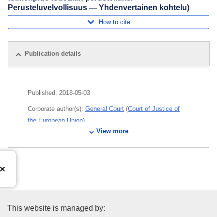
Perusteluvelvollisuus — Yhdenvertainen kohtelu)
How to cite
Publication details
Published:
2018-05-03
Corporate author(s):
General Court
(
Court of Justice of
the European Union
)
View more
Subject:
equal treatment
,
household electrical appliance
,
occupational safety
,
pressure equipment
,
product
safety
,
safety standard
,
Spain
,
withdrawal from the
market
CELEX : 62016TA0168
Publications Office of the Euro
This website is managed by:
OJ : JOC_2018_211_R_0025