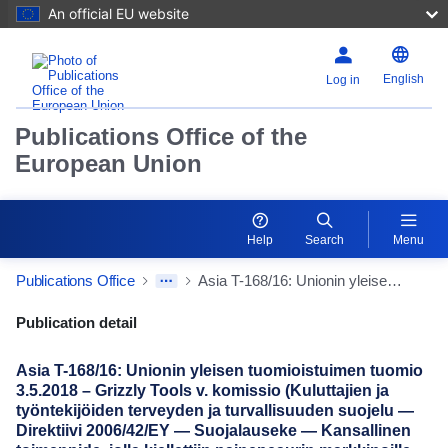
An official EU website
English
Log in
Publications Office of the
European Union
Help
Search
Menu
Publications Office
Asia T-168/16: Unionin yleisen tuomioistuimen tuomio 3.5.2018 – Grizzly Tools v. komissio (Kuluttajien ja työntekijöiden terveyden ja turvallisuuden suojelu — Direktiivi 2006/42/EY — Suojalauseke — Kansallinen toimenpide, jolla kiellettiin painepesurin markkinoille saattaminen — Olennaiset terveys- ja turvallisuusvaatimukset — Komission päätös, jossa toimenpide todetaan perustelluksi — Perusteluvelvollisuus — Yhdenvertainen kohtelu)
Publication Detail Actions Portlet
Publication detail
Asia T-168/16: Unionin yleisen tuomioistuimen tuomio
3.5.2018 – Grizzly Tools v. komissio (Kuluttajien ja
työntekijöiden terveyden ja turvallisuuden suojelu —
Direktiivi 2006/42/EY — Suojalauseke — Kansallinen