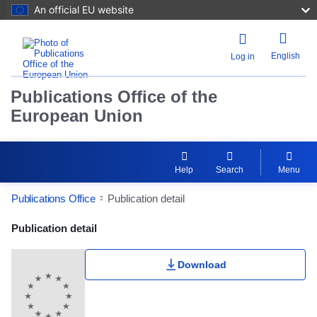
An official EU website
English
Log in
Publications Office of the
European Union
Help
Search
Menu
Publications Office
Publication detail
Publication Detail Actions Portlet
Publication detail
Download