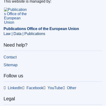
This website is managed by:
IMMC : ST 6448 2024 ADD 1
Publications Office of the European Union.
Publications Office of the European Union
Law | Data | Publications
Need help?
Contact
Sitemap
Follow us
LinkedIn
Facebook
YouTube
Other
Legal