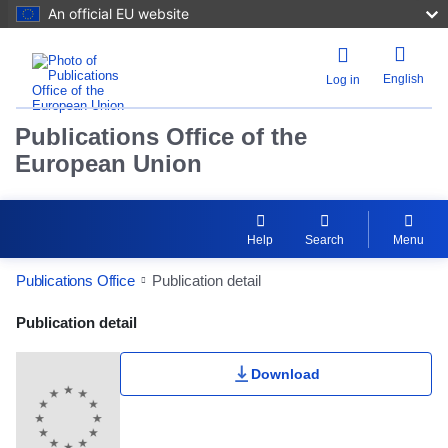
An official EU website
English
Log in
Publications Office of the
European Union
Help
Search
Menu
Publications Office
Publication detail
Publication Detail Actions Portlet
Publication detail
Download