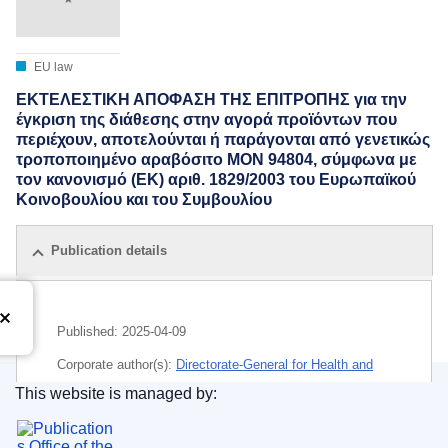
EU law
ΕΚΤΕΛΕΣΤΙΚΗ ΑΠΟΦΑΣΗ ΤΗΣ ΕΠΙΤΡΟΠΗΣ για την
έγκριση της διάθεσης στην αγορά προϊόντων που
περιέχουν, αποτελούνται ή παράγονται από γενετικώς
τροποποιημένο αραβόσιτο MON 94804, σύμφωνα με
τον κανονισμό (ΕΚ) αριθ. 1829/2003 του Ευρωπαϊκού
Κοινοβουλίου και του Συμβουλίου
Publication details
Published:
2025-04-09
Corporate author(s):
Directorate-General for Health and
Food Safety
(
European Commission
)
,
European
This website is managed by:
Commission
Publications Office of the European Union.
IMMC : C(2025)2116