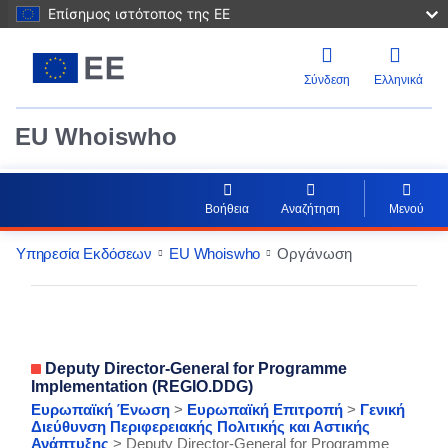
Επίσημος ιστότοπος της ΕΕ
Σύνδεση
Ελληνικά
EU Whoiswho
Βοήθεια
Αναζήτηση
Μενού
Υπηρεσία Εκδόσεων
EU Whoiswho
Οργάνωση
EntityDetailActions
Deputy Director-General for Programme
Implementation (REGIO.DDG)
Ευρωπαϊκή Ένωση
>
Ευρωπαϊκή Επιτροπή
>
Γενική
Διεύθυνση Περιφερειακής Πολιτικής και Αστικής
Ανάπτυξης
> Deputy Director-General for Programme