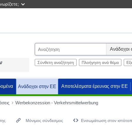
νωρίζετε;
S
e
ν
l
Σύνθετη αναζήτηση
Πλοήγηση ανά θέμα
Εξ
e
c
t
δομένα
Αποτελέσματα έρευνας στην ΕΕ
Ανάδοχοι στην ΕΕ
άσεις
Werbekonzession - Verkehrsmittelwerbung
σης
Μόνιμος σύνδεσμος
Eνσωμάτωση στον ιστότο