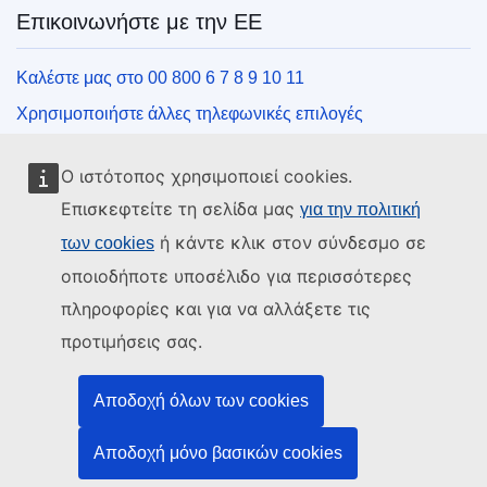
Επικοινωνήστε με την ΕΕ
Καλέστε μας στο 00 800 6 7 8 9 10 11
Χρησιμοποιήστε άλλες τηλεφωνικές επιλογές
Γράψτε μας μέσω της φόρμας επικοινωνίας
Ο ιστότοπος χρησιμοποιεί cookies.
Συναντήστε μας σε ένα από τα κέντρα της ΕΕ
Επισκεφτείτε τη σελίδα μας
για την πολιτική
ή κάντε κλικ στον σύνδεσμο σε
των cookies
Μέσα κοινωνικής δικτύωσης
οποιοδήποτε υποσέλιδο για περισσότερες
Αναζητήστε τα κανάλια της ΕΕ στα μέσα κοινωνικής
πληροφορίες και για να αλλάξετε τις
δικτύωσης
προτιμήσεις σας.
Θεσμικά όργανα και οργανισμοί της ΕΕ
Αποδοχή όλων των cookies
Αναζήτηση όλων των θεσμικών και λοιπών οργάνων και
Αποδοχή μόνο βασικών cookies
οργανισμών της ΕΕ