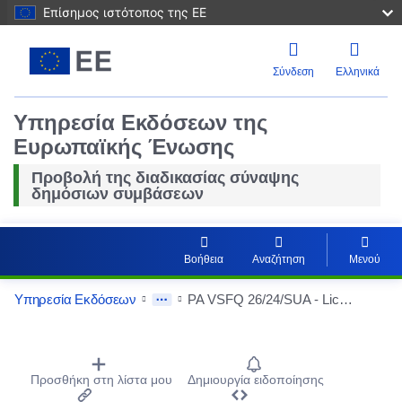
Επίσημος ιστότοπος της ΕΕ
Σύνδεση
Ελληνικά
Υπηρεσία Εκδόσεων της
Ευρωπαϊκής Ένωσης
Προβολή της διαδικασίας σύναψης
δημόσιων συμβάσεων
Βοήθεια
Αναζήτηση
Μενού
Υπηρεσία Εκδόσεων
PA VSFQ 26/24/SUA - Liceo Scientifico “Newton” - Roma - Accordo Quadro con più operatori economici, articolato in 8 lotti, per l’affidamento dei viaggi di istruzione per l’a.s. 2024/25.
Procurement Detail Actions Portlet
Προσθήκη στη λίστα μου
Δημιουργία ειδοποίησης