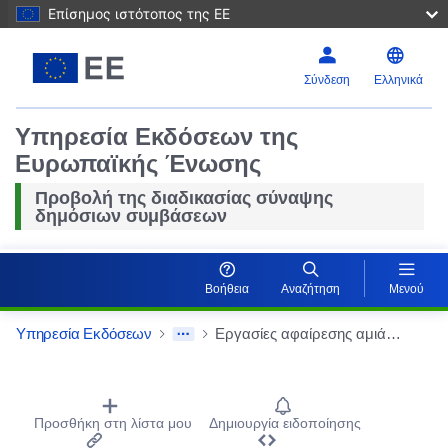
Επίσημος ιστότοπος της ΕΕ
Σύνδεση
Ελληνικά
Υπηρεσία Εκδόσεων της
Ευρωπαϊκής Ένωσης
Προβολή της διαδικασίας σύναψης
δημόσιων συμβάσεων
Βοήθεια
Αναζήτηση
Μενού
Υπηρεσία Εκδόσεων
Εργασίες αφαίρεσης αμιάντου στην κληρονομιά του Orne-Habitat
Procurement Detail Actions Portlet
Προσθήκη στη λίστα μου
Δημιουργία ειδοποίησης