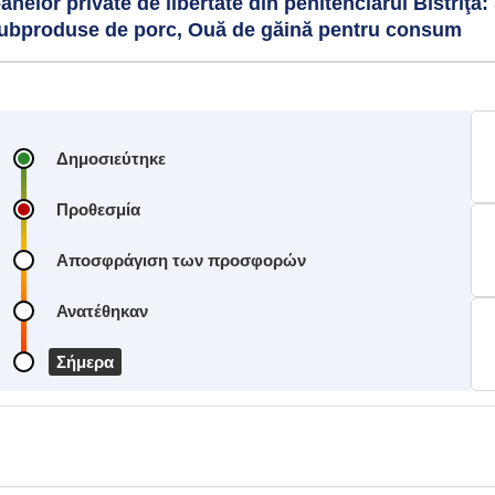
elor private de libertate din penitenciarul Bistriţa
 Subproduse de porc, Ouă de găină pentru consum
Δημοσιεύτηκε
Προθεσμία
Αποσφράγιση των προσφορών
Ανατέθηκαν
Σήμερα