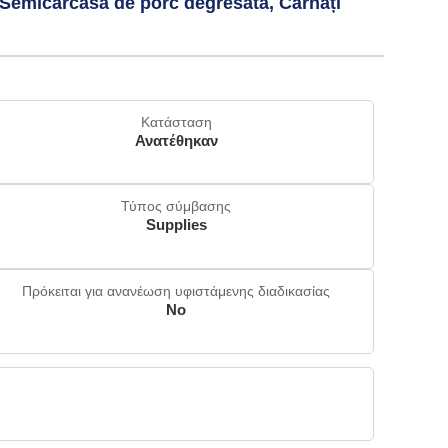
: Semicarcasă de porc degresată, Cârnați
Κατάσταση
Ανατέθηκαν
Τύπος σύμβασης
Supplies
Πρόκειται για ανανέωση υφιστάμενης διαδικασίας
No