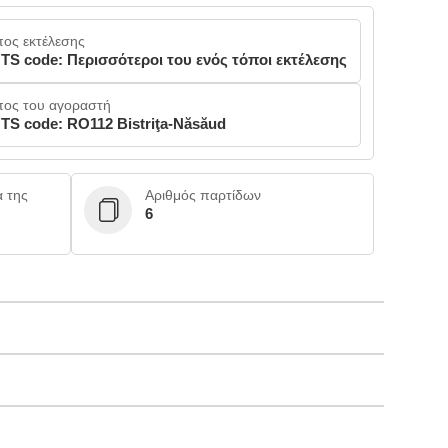
πος εκτέλεσης
TS code: Περισσότεροι του ενός τόποι εκτέλεσης
πος του αγοραστή
TS code: RO112 Bistriţa-Năsăud
α της
Αριθμός παρτίδων
6