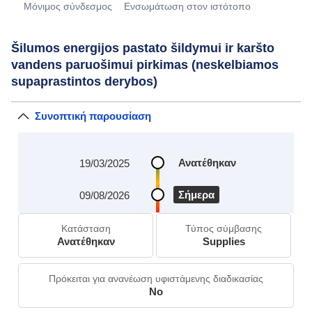
Μόνιμος σύνδεσμος
Eνσωμάτωση στον ιστότοπο
Šilumos energijos pastato šildymui ir karšto
vandens paruošimui pirkimas (neskelbiamos
supaprastintos derybos)
Συνοπτική παρουσίαση
Ανατέθηκαν
19/03/2025
Σήμερα
09/08/2026
Κατάσταση
Τύπος σύμβασης
Ανατέθηκαν
Supplies
Πρόκειται για ανανέωση υφιστάμενης διαδικασίας
No