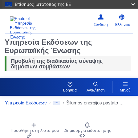
Επίσημος ιστότοπος της ΕΕ
Σύνδεση
Ελληνικά
Υπηρεσία Εκδόσεων της
Ευρωπαϊκής Ένωσης
Προβολή της διαδικασίας σύναψης
δημόσιων συμβάσεων
Βοήθεια
Αναζήτηση
Μενού
Υπηρεσία Εκδόσεων
Šilumos energijos pastato šildymui ir karšto vandens paruošimui pirkimas (neskelbiamos supaprastintos derybos)
Procurement Detail Actions Portlet
Προσθήκη στη λίστα μου
Δημιουργία ειδοποίησης