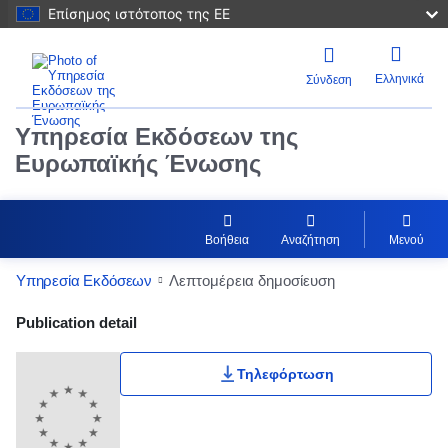
Επίσημος ιστότοπος της ΕΕ
Ελληνικά
Σύνδεση
Υπηρεσία Εκδόσεων της
Ευρωπαϊκής Ένωσης
Βοήθεια
Αναζήτηση
Μενού
Υπηρεσία Εκδόσεων
Λεπτομέρεια δημοσίευση
Publication Detail Actions Portlet
Publication detail
Τηλεφόρτωση