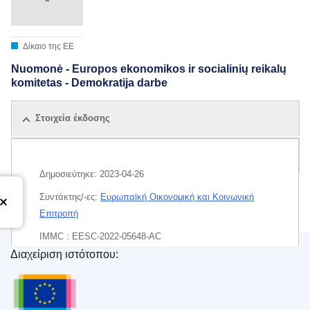
Δίκαιο της ΕΕ
Nuomonė - Europos ekonomikos ir socialinių reikalų
komitetas - Demokratija darbe
Στοιχεία έκδοσης
Όλες οι εκδόσεις
Δημοσιεύτηκε:
2023-04-26
Συντάκτης/-ες:
Ευρωπαϊκή Οικονομική και Κοινωνική
Επιτροπή
IMMC : EESC-2022-05648-AC
Διαχείριση ιστότοπου:
EDITION : 016637e8-ddf7-11ed-a05c-01aa75ed71a1
Υπηρεσία Εκδόσεων της Ευρωπαϊκής Ένωσης
EDITION : fdc5721d-6213-11ee-9220-01aa75ed71a1