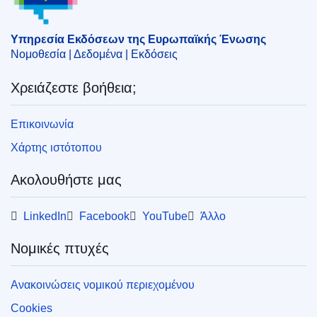
συγκέντρωση
,
τεχνικά έργα
CELEX : 52021M10103(01)
Υπηρεσία Εκδόσεων της Ευρωπαϊκής Ένωσης
Νομοθεσία | Δεδομένα | Εκδόσεις
OJ : JOC_2021_034_R_0005
Χρειάζεστε βοήθεια;
Επικοινωνία
Χάρτης ιστότοπου
Ακολουθήστε μας
LinkedIn
Facebook
YouTube
Άλλο
Νομικές πτυχές
Ανακοινώσεις νομικού περιεχομένου
Cookies