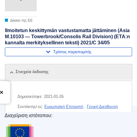
Δίκαιο της ΕΕ
Ilmoitetun keskittymän vastustamatta jättäminen (Asia
M.10103 — Towerbrook/Consolis Rail Division) (ETA:n
kannalta merkityksellinen teksti) 2021/C 34/05
Τρόπος παραπομπής
Στοιχεία έκδοσης
Δημοσιεύτηκε:
2021-01-26
Συντάκτης/-ες:
Ευρωπαϊκή Επιτροπή
,
Γενική Διεύθυνση
Ανταγωνισμού
(
Ευρωπαϊκή Επιτροπή
)
Διαχείριση ιστότοπου:
Υπηρεσία Εκδόσεων της Ευρωπαϊκής Ένωσης
Θέμα:
έλεγχος των συγκεντρώσεων
,
εταιρεία
επενδύσεων
,
οικοδομικά υλικά
,
οικονομική