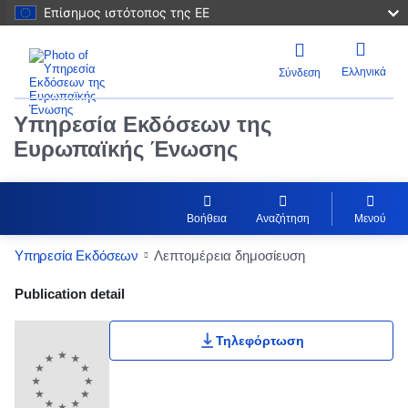
Επίσημος ιστότοπος της ΕΕ
Ελληνικά
Σύνδεση
Υπηρεσία Εκδόσεων της
Ευρωπαϊκής Ένωσης
Βοήθεια
Αναζήτηση
Μενού
Υπηρεσία Εκδόσεων
Λεπτομέρεια δημοσίευση
Publication Detail Actions Portlet
Publication detail
Τηλεφόρτωση