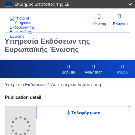
Επίσημος ιστότοπος της ΕΕ
Ελληνικά
Σύνδεση
Υπηρεσία Εκδόσεων της
Ευρωπαϊκής Ένωσης
Βοήθεια
Αναζήτηση
Μενού
Υπηρεσία Εκδόσεων
Λεπτομέρεια δημοσίευση
Publication Detail Actions Portlet
Publication detail
Τηλεφόρτωση