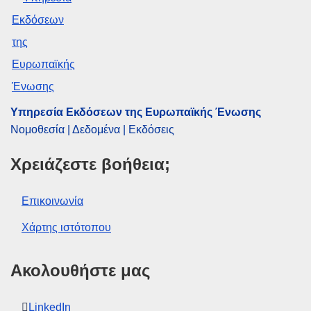
κατάστασης (ΕΕ)
,
μεταφορά συνταξιοδοτικού
δικαιώματος
,
μόνιμος κοινοτικός υπάλληλος
,
προϋπηρεσία
CELEX : 62017CN0454
OJ : JOC_2017_374_R_0019
IMMC : PV-C-0454-2017
Υπηρεσία Εκδόσεων της Ευρωπαϊκής Ένωσης
Νομοθεσία | Δεδομένα | Εκδόσεις
Χρειάζεστε βοήθεια;
Επικοινωνία
Χάρτης ιστότοπου
Ακολουθήστε μας
LinkedIn