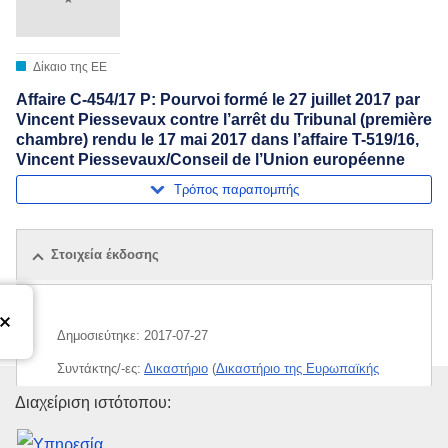
Δίκαιο της ΕΕ
Affaire C-454/17 P: Pourvoi formé le 27 juillet 2017 par
Vincent Piessevaux contre l’arrêt du Tribunal (première
chambre) rendu le 17 mai 2017 dans l’affaire T-519/16,
Vincent Piessevaux/Conseil de l’Union européenne
Τρόπος παραπομπής
Στοιχεία έκδοσης
Δημοσιεύτηκε:
2017-07-27
Συντάκτης/-ες:
Δικαστήριο
(
Δικαστήριο της Ευρωπαϊκής
Ένωσης
)
Υπηρεσία Εκδόσεων της Ευρω
Διαχείριση ιστότοπου:
Θέμα:
ίση μεταχείριση
,
Κανονισμός υπηρεσιακής