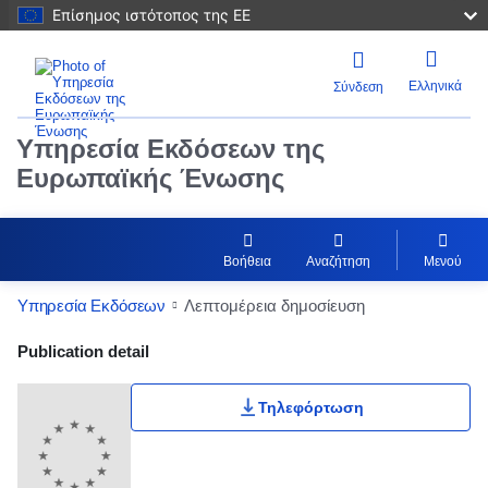
Επίσημος ιστότοπος της ΕΕ
Ελληνικά
Σύνδεση
Υπηρεσία Εκδόσεων της
Ευρωπαϊκής Ένωσης
Βοήθεια
Αναζήτηση
Μενού
Υπηρεσία Εκδόσεων
Λεπτομέρεια δημοσίευση
Publication Detail Actions Portlet
Publication detail
Τηλεφόρτωση