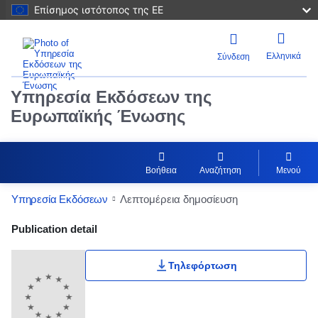
Επίσημος ιστότοπος της ΕΕ
Ελληνικά
Σύνδεση
Υπηρεσία Εκδόσεων της
Ευρωπαϊκής Ένωσης
Βοήθεια
Αναζήτηση
Μενού
Υπηρεσία Εκδόσεων
Λεπτομέρεια δημοσίευση
Publication Detail Actions Portlet
Publication detail
Τηλεφόρτωση