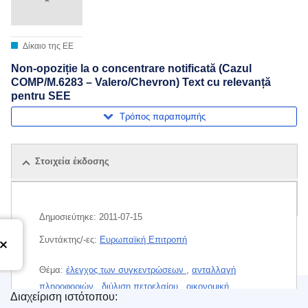
Δίκαιο της ΕΕ
Non-opoziție la o concentrare notificată (Cazul
COMP/M.6283 – Valero/Chevron) Text cu relevanță
pentru SEE
Τρόπος παραπομπής
Στοιχεία έκδοσης
Δέμα
Δημοσιεύτηκε:
2011-07-15
Συντάκτης/-ες:
Ευρωπαϊκή Επιτροπή
Θέμα:
έλεγχος των συγκεντρώσεων
,
ανταλλαγή
πληροφοριών
,
διύλιση πετρελαίου
,
οικονομική
Διαχείριση ιστότοπου:
συγκέντρωση
,
φυσικό αέριο