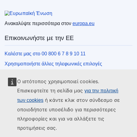
Ευρωπαϊκή Ένωση
Ανακαλύψτε περισσότερα στον
europa.eu
Επικοινωνήστε με την ΕΕ
Καλέστε μας στο 00 800 6 7 8 9 10 11
Χρησιμοποιήστε άλλες τηλεφωνικές επιλογές
Γράψτε μας μέσω της φόρμας επικοινωνίας
Ο ιστότοπος χρησιμοποιεί cookies.
Συναντήστε μας σε ένα από τα κέντρα της ΕΕ
Επισκεφτείτε τη σελίδα μας
για την πολιτική
ή κάντε κλικ στον σύνδεσμο σε
των cookies
Μέσα κοινωνικής δικτύωσης
οποιοδήποτε υποσέλιδο για περισσότερες
Αναζητήστε τα κανάλια της ΕΕ στα μέσα κοινωνικής
πληροφορίες και για να αλλάξετε τις
δικτύωσης
προτιμήσεις σας.