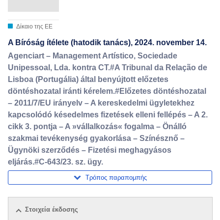
Δίκαιο της ΕΕ
A Bíróság ítélete (hatodik tanács), 2024. november 14.
Agenciart – Management Artístico, Sociedade
Unipessoal, Lda. kontra CT.#A Tribunal da Relação de
Lisboa (Portugália) által benyújtott előzetes
döntéshozatal iránti kérelem.#Előzetes döntéshozatal
– 2011/7/EU irányelv – A kereskedelmi ügyletekhez
kapcsolódó késedelmes fizetések elleni fellépés – A 2.
cikk 3. pontja – A »vállalkozás« fogalma – Önálló
szakmai tevékenység gyakorlása – Színésznő –
Ügynöki szerződés – Fizetési meghagyásos
eljárás.#C-643/23. sz. ügy.
Τρόπος παραπομπής
Στοιχεία έκδοσης