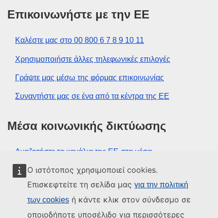
Επικοινωνήστε με την ΕΕ
Καλέστε μας στο 00 800 6 7 8 9 10 11
Χρησιμοποιήστε άλλες τηλεφωνικές επιλογές
Γράψτε μας μέσω της φόρμας επικοινωνίας
Συναντήστε μας σε ένα από τα κέντρα της ΕΕ
Μέσα κοινωνικής δικτύωσης
Αναζητήστε τα κανάλια της ΕΕ στα μέσα
κοινωνικής δικτύωσης
Ο ιστότοπος χρησιμοποιεί cookies.
Επισκεφτείτε τη σελίδα μας
για την πολιτική
Θεσμικά όργανα και οργανισμοί της
ή κάντε κλικ στον σύνδεσμο σε
των cookies
ΕΕ
οποιοδήποτε υποσέλιδο για περισσότερες