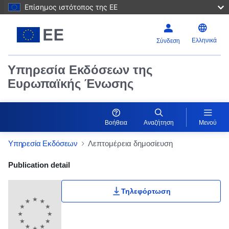
Επίσημος ιστότοπος της ΕΕ
Ελληνικά
Σύνδεση
Υπηρεσία Εκδόσεων της
Ευρωπαϊκής Ένωσης
Βοήθεια
Αναζήτηση
Μενού
Υπηρεσία Εκδόσεων
Λεπτομέρεια δημοσίευση
Publication Detail Actions Portlet
Publication detail
Τηλεφόρτωση