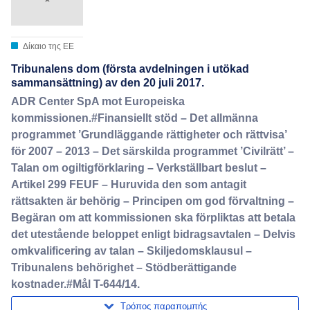
Δίκαιο της ΕΕ
Tribunalens dom (första avdelningen i utökad
sammansättning) av den 20 juli 2017.
ADR Center SpA mot Europeiska
kommissionen.#Finansiellt stöd – Det allmänna
programmet ’Grundläggande rättigheter och rättvisa’
för 2007 – 2013 – Det särskilda programmet ’Civilrätt’ –
Talan om ogiltigförklaring – Verkställbart beslut –
Artikel 299 FEUF – Huruvida den som antagit
rättsakten är behörig – Principen om god förvaltning –
Begäran om att kommissionen ska förpliktas att betala
det utestående beloppet enligt bidragsavtalen – Delvis
omkvalificering av talan – Skiljedomsklausul –
Tribunalens behörighet – Stödberättigande
kostnader.#Mål T-644/14.
Τρόπος παραπομπής