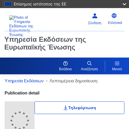
Επίσημος ιστότοπος της ΕΕ
Ελληνικά
Σύνδεση
Υπηρεσία Εκδόσεων της
Ευρωπαϊκής Ένωσης
Βοήθεια
Αναζήτηση
Μενού
Υπηρεσία Εκδόσεων
Λεπτομέρεια δημοσίευση
Publication Detail Actions Portlet
Publication detail
Τηλεφόρτωση