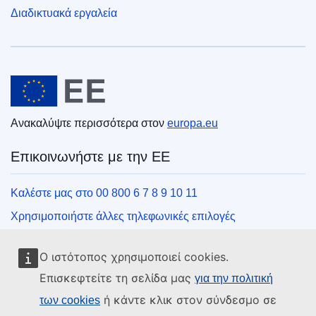
Διαδικτυακά εργαλεία
Ευρωπαϊκή Ένωση
Ανακαλύψτε περισσότερα στον
europa.eu
Επικοινωνήστε με την ΕΕ
Καλέστε μας στο 00 800 6 7 8 9 10 11
Χρησιμοποιήστε άλλες τηλεφωνικές επιλογές
Γράψτε μας μέσω της φόρμας επικοινωνίας
Ο ιστότοπος χρησιμοποιεί cookies.
Συναντήστε μας σε ένα από τα κέντρα της ΕΕ
Επισκεφτείτε τη σελίδα μας
για την πολιτική
ή κάντε κλικ στον σύνδεσμο σε
των cookies
Μέσα κοινωνικής δικτύωσης