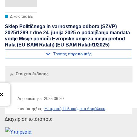
Δίκαιο της ΕΕ
Sklep Političnega in varnostnega odbora (SZVP)
2025/1299 z dne 24. junija 2025 o podaljšanju mandata
vodje Misije pomoči Evropske unije za mejni prehod
Rafa (EU BAM Rafah) (EU BAM Rafah/1/2025)
Τρόπος παραπομπής
Στοιχεία έκδοσης
Δημοσιεύτηκε:
2025-06-30
Συντάκτης/-ες:
Επιτροπή Πολιτικής και Ασφάλειας
(
Συμβούλιο της Ευρωπαϊκής Ένωσης
)
Υπηρεσία Εκδόσεων της Ευρω
Διαχείριση ιστότοπου:
Θέμα:
διαμεθοριακή συνεργασία
,
ζήτημα της Πλαιστίνης
,
Παλαιστίνη
,
συνοριακός έλεγχος