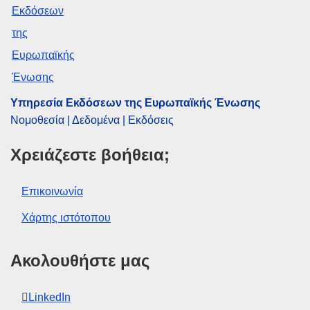
CELEX : 32025D1299
ELI :
dec/2025/1299/oj
OJ : L_202501299
IMMC : ST 9624 2025 REV 1
Υπηρεσία Εκδόσεων της Ευρωπαϊκής Ένωσης
Νομοθεσία | Δεδομένα | Εκδόσεις
pdfa2a
Χρειάζεστε βοήθεια;
Εμφάνιση όλων των τευχών αυτής της σειράς
Επικοινωνία
Χάρτης ιστότοπου
Ακολουθήστε μας
LinkedIn