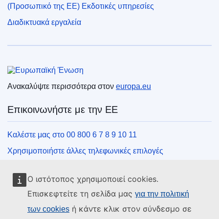
(Προσωπικό της ΕΕ) Εκδοτικές υπηρεσίες
Διαδικτυακά εργαλεία
Ευρωπαϊκή Ένωση
Ανακαλύψτε περισσότερα στον
europa.eu
Επικοινωνήστε με την ΕΕ
Καλέστε μας στο 00 800 6 7 8 9 10 11
Χρησιμοποιήστε άλλες τηλεφωνικές επιλογές
Γράψτε μας μέσω της φόρμας επικοινωνίας
Ο ιστότοπος χρησιμοποιεί cookies.
Συναντήστε μας σε ένα από τα κέντρα της ΕΕ
Επισκεφτείτε τη σελίδα μας
για την πολιτική
ή κάντε κλικ στον σύνδεσμο σε
των cookies
Μέσα κοινωνικής δικτύωσης