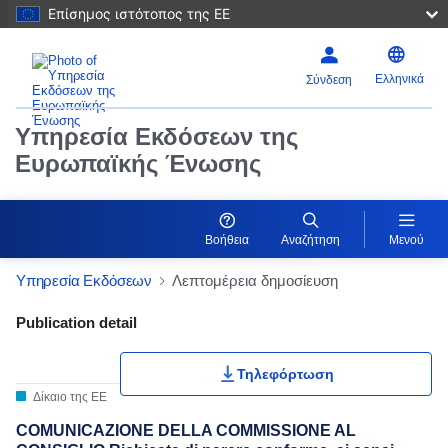
Επίσημος ιστότοπος της ΕΕ
Ελληνικά
Σύνδεση
Υπηρεσία Εκδόσεων της
Ευρωπαϊκής Ένωσης
Βοήθεια
Αναζήτηση
Μενού
Υπηρεσία Εκδόσεων
Λεπτομέρεια δημοσίευση
Publication Detail Actions Portlet
Publication detail
Τηλεφόρτωση
Δίκαιο της ΕΕ
COMUNICAZIONE DELLA COMMISSIONE AL