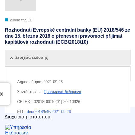
Δίκαιο της ΕΕ
Rozhodnutí Evropské centrální banky (EU) 2018/546 ze
dne 15. března 2018 o přenesení pravomoci přijímat
kapitálová rozhodnutí (ECB/2018/10)
Στοιχεία έκδοσης
Όλες οι εκδόσεις
Δημοσιεύτηκε:
2021-09-26
Συντάκτης/-ες:
Προσωρινά δεδομένα
CELEX : 02018D0010(01)-20210926
ELI :
dec/2018/546/2021-09-26
Διαχείριση ιστότοπου:
Υπηρεσία Εκδόσεων της Ευρωπαϊκής Ένωσης
EDITION : 83dc5d80-3964-11e8-b5fe-01aa75ed71a1