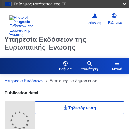
Επίσημος ιστότοπος της ΕΕ
Ελληνικά
Σύνδεση
Υπηρεσία Εκδόσεων της
Ευρωπαϊκής Ένωσης
Βοήθεια
Αναζήτηση
Μενού
Υπηρεσία Εκδόσεων
Λεπτομέρεια δημοσίευση
Publication Detail Actions Portlet
Publication detail
Τηλεφόρτωση