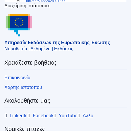
ELI :
dir/2006/43/2024-01-09
Διαχείριση ιστότοπου:
Υπηρεσία Εκδόσεων της Ευρωπαϊκής Ένωσης
EDITION : 4c560083-91c6-11ed-b508-01aa75ed71a1
EDITION : de5c1eba-02b6-11e4-831f-01aa75ed71a1
EDITION : c055036f-c57b-11ee-95d9-01aa75ed71a1
Υπηρεσία Εκδόσεων της Ευρωπαϊκής Ένωσης
Νομοθεσία | Δεδομένα | Εκδόσεις
EDITION : 2e7cc5b4-22b5-11f1-8c3a-01aa75ed71a1
Χρειάζεστε βοήθεια;
Επικοινωνία
Χάρτης ιστότοπου
Ακολουθήστε μας
LinkedIn
Facebook
YouTube
Άλλο
Νομικές πτυχές