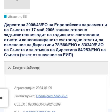
Δίκαιο της ΕΕ
Директива 2006/43/ЕО на Европейския парламент и
на Съвета от 17 май 2006 година относно
задължителния одит на годишните счетоводни
отчети и консолидираните счетоводни отчети, за
изменение на Директиви 78/660/ЕИО и 83/349/ЕИО
на Съвета и за отмяна на Директива 84/253/ЕИО на
Съвета (текст от значение за ЕИП)
Στοιχεία έκδοσης
Όλες οι εκδόσεις
Δημοσιεύτηκε:
2024-01-09
Συντάκτης/-ες:
Προσωρινά δεδομένα
CELEX : 02006L0043-20240109