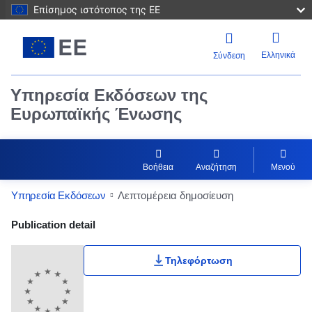
Επίσημος ιστότοπος της ΕΕ
Ελληνικά
Σύνδεση
Υπηρεσία Εκδόσεων της
Ευρωπαϊκής Ένωσης
Βοήθεια
Αναζήτηση
Μενού
Υπηρεσία Εκδόσεων
Λεπτομέρεια δημοσίευση
Publication Detail Actions Portlet
Publication detail
Τηλεφόρτωση